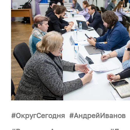
ОкругСегодня
АндрейИванов