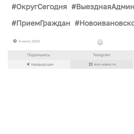
ОкругСегодня
ВыезднаяАдмин
ПриемГраждан
Новоивановск
9 июля 2025