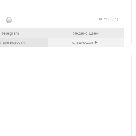
я
503 (+1)