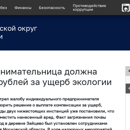
Противодействие
без
Финансы
Безопасность
коррупции
ской округ
и
инимательница должна
рублей за ущерб экологии
трел жалобу индивидуального предпринимателя
спорить решение о выплате компенсации за ущерб,
уды двух нижестоящих инстанций уже постановили, что
местить нанесенный вред. Факт загрязнения почвы
од в деревне Зайцево был установлен сотрудниками
я Московской области. В ходе надзорных мероприятий