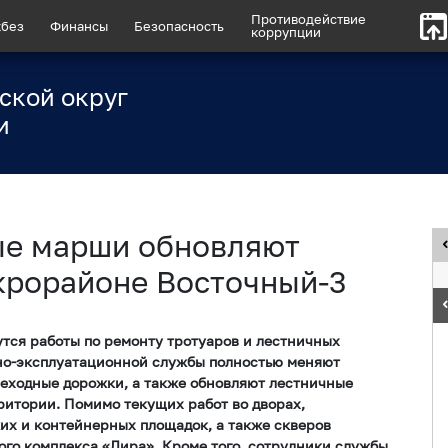
Противодействие
без
Финансы
Безопасность
коррупции
ской округ
и
ые марши обновляют
крорайоне Восточный-3
тся работы по ремонту тротуаров и лестничных
но-эксплуатационной службы полностью меняют
шеходные дорожки, а также обновляют лестничные
ритории. Помимо текущих работ во дворах,
их и контейнерных площадок, а также скверов
ого комплекса «Лира». Кроме того, сотрудники службы