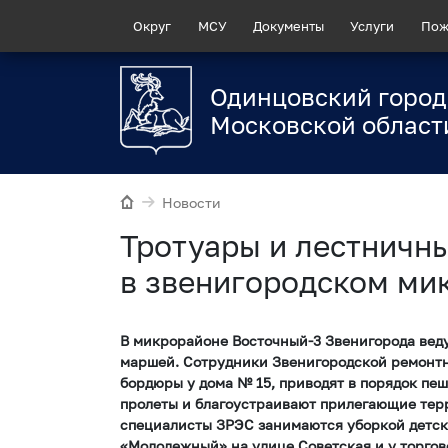
Округ
МСУ
Документы
Услуги
Пож
Одинцовский город
Московской област
Новости
Тротуары и лестничн
в звенигородском ми
В микрорайоне Восточный-3 Звенигорода веду
маршей. Сотрудники Звенигородской ремонт
бордюры у дома № 15, приводят в порядок пе
пролеты и благоустраивают прилегающие тер
специалисты ЗРЭС занимаются уборкой детск
«Молодежный» на улице Советская и у торгов