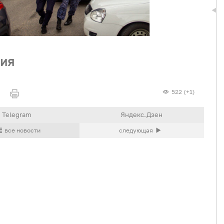
дия
522 (+1)