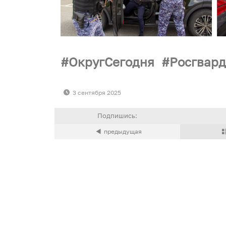
ОкругСегодня
Росгвар
3 сентября 2025