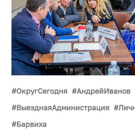
ОкругСегодня
АндрейИванов
ВыезднаяАдминистрация
Лич
Барвиха